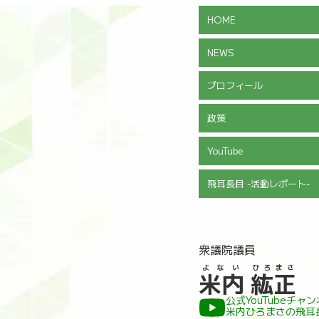
HOME
NEWS
プロフィール
政策
YouTube
飛耳長目 -活動レポート-
衆議院議員
よない
ひろまさ
米内
紘正
公式YouTubeチャ
米内ひろまさの飛耳