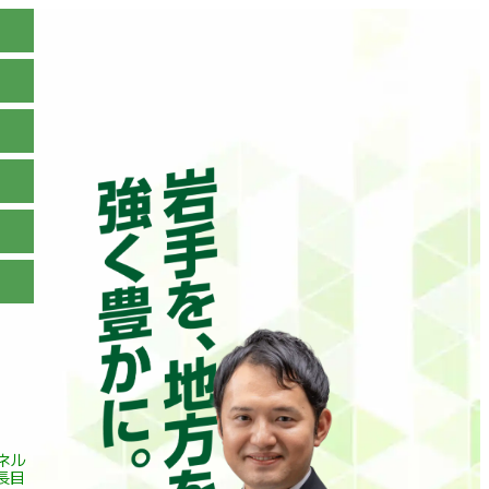
ンネル
長目